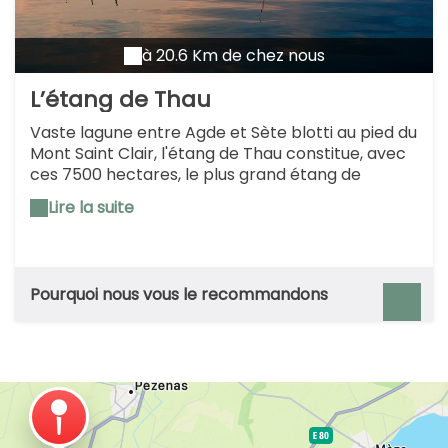
à 20.6 Km de chez nous
L’étang de Thau
Vaste lagune entre Agde et Sète blotti au pied du
Mont Saint Clair, l'étang de Thau constitue, avec
ces 7500 hectares, le plus grand étang de
Languedoc-Roussillon . Tout à la fois, parc
Lire la suite
conchylicole, - et ce, depuis l'antiquité ! – mais
aussi base de loisirs, fourmillant d'échassiers et
hébergeant des hippocampes, c'est avec une
mini croisière qu'on en découvre l'histoire.
Pourquoi nous vous le recommandons