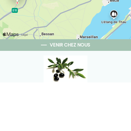
VENIR CHEZ NOUS
Gite des Oliviers
166 Avenue De Pézenas,
34290 VALROS - FRANCE
+33 6 83 87 91 95
Contacter par email