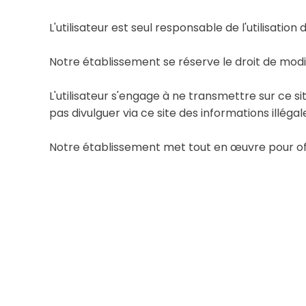
L'utilisateur est seul responsable de l'utilisation 
Notre établissement se réserve le droit de mod
L'utilisateur s'engage à ne transmettre sur ce s
pas divulguer via ce site des informations illégal
Notre établissement met tout en œuvre pour offri
pour responsable des erreurs, d’une absence de d
Les sites extérieurs à notre établissement ayan
par conséquent toute responsabilité quant à leur 
Lien hypertexte
Pour toute remarque sur le fonctionnement de no
Important