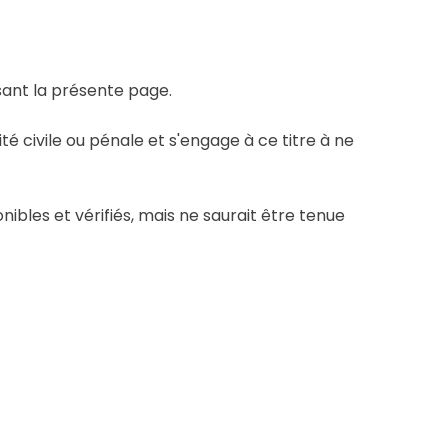
sant la présente page.
é civile ou pénale et s'engage à ce titre à ne
ibles et vérifiés, mais ne saurait être tenue
us sur son site.
 contrôle de notre établissement qui décline
tion.
 le lien « Contact ».