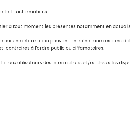
de telles informations.
ifier à tout moment les présentes notamment en actuali
ite aucune information pouvant entraîner une responsabilit
es, contraires à l'ordre public ou diffamatoires.
r aux utilisateurs des informations et/ou des outils dispon
isponibilité des informations et/ou de la présence de vir
t un lien hypertexte avec le présent site ne sont pas sous
contenu. L'utilisateur est seul responsable de leur utilisa
tre site, vous pouvez envoyer un message en cliquant sur